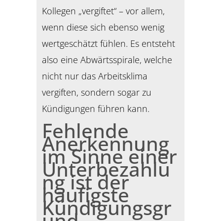
Kollegen „vergiftet“ – vor allem,
wenn diese sich ebenso wenig
wertgeschätzt fühlen. Es entsteht
also eine Abwärtsspirale, welche
nicht nur das Arbeitsklima
vergiften, sondern sogar zu
Kündigungen führen kann.
Fehlende
Anerkennung
im Sinne einer
Unterbezahlu
ng ist der
häufigste
Kündigungsgr
und