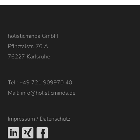
holisticminds GmbH
Pfinztalstr. 76 A
76227 Karlsruhe
Tel.: +49 721 909970 40
Mail:
info@holisticminds.de
Impressum
/
Datenschutz