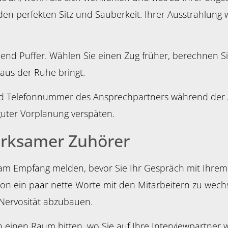
en perfekten Sitz und Sauberkeit. Ihrer Ausstrahlung w
hend Puffer. Wählen Sie einen Zug früher, berechnen Si
 aus der Ruhe bringt.
d Telefonnummer des Ansprechpartners während der An
 guter Vorplanung verspäten.
erksamer Zuhörer
 am Empfang melden, bevor Sie Ihr Gespräch mit Ihre
hon ein paar nette Worte mit den Mitarbeitern zu wechse
 Nervosität abzubauen.
einen Raum bitten, wo Sie auf Ihre Interviewpartner wa