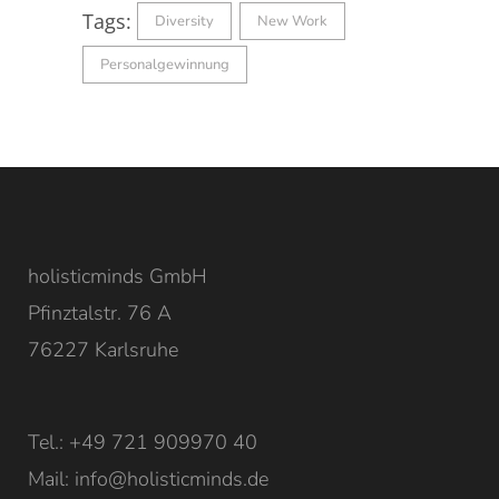
Tags:
Diversity
New Work
Personalgewinnung
holisticminds GmbH
Pfinztalstr. 76 A
76227 Karlsruhe
Tel.: +49 721 909970 40
Mail:
info@holisticminds.de