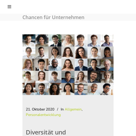
holisticminds
/
Allgemein
/
Diversität
und gleichberechtigte Teilhabe – große
Chancen für Unternehmen
21. Oktober 2020
In
Allgemein
,
Personalentwicklung
Diversität und